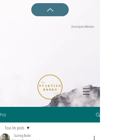
Starting Books
chroniques littéraires
Post
Tous les posts
Starting Books