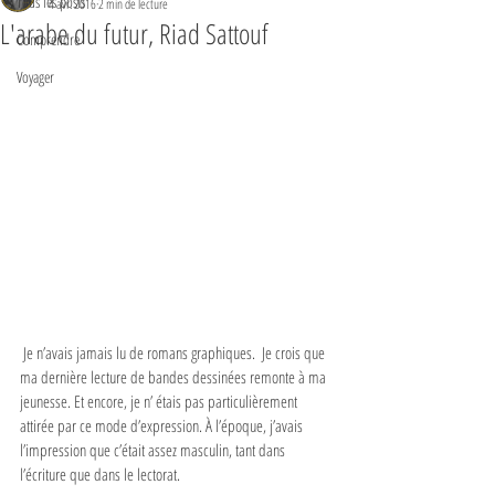
Tous les posts
4 avr. 2016
2 min de lecture
L'arabe du futur, Riad Sattouf
Comprendre
Voyager
 Je n’avais jamais lu de romans graphiques.  Je crois que 
ma dernière lecture de bandes dessinées remonte à ma 
jeunesse. Et encore, je n’ étais pas particulièrement 
attirée par ce mode d’expression. À l’époque, j’avais 
l’impression que c’était assez masculin, tant dans 
l’écriture que dans le lectorat. 