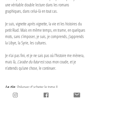
une véritable double lecture dans les romans 
graphiques, dans celui-là en tout cas.
Je suis, vignette après vignette, la vie et les histoires du 
petit Riad. Mais en même temps, en trame, en quelques 
mots, sans s’imposer, je suis, je comprends, j’apprends 
la Libye, la Syrie, les cultures.
Je n’ai pas fini, et je ne sais pas où l’histoire me mènera, 
mais là, 
L’arabe du futur
 est sous mon coude, et je 
n’attends qu’une chose, le continuer.
Le tip
 : Prévoyez d'acheter le tome II
L’itinéraire
 : Riad Sattouf, 
L’arabe du futur
, Allary 
Éditions
, 2014, 160 p.
#Romangraphique
#Lenfant
#RiadSattouf
#2014
#Syrie