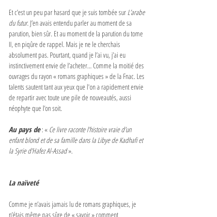
Et c’est un peu par hasard que je suis tombée sur 
L’arabe 
du futur
. J’en avais entendu parler au moment de sa 
parution, bien sûr. Et au moment de la parution du tome 
II, en piqûre de rappel. Mais je ne le cherchais 
absolument pas. Pourtant, quand je l’ai vu, j’ai eu 
instinctivement envie de l’acheter… Comme la moitié des 
ouvrages du rayon « romans graphiques » de la Fnac. Les 
talents sautent tant aux yeux que l'on a rapidement envie 
de repartir avec toute une pile de nouveautés, aussi 
néophyte que l’on soit.
Au pays de
 : « 
Ce livre raconte l’histoire vraie d’un 
enfant blond et de sa famille dans la Libye de Kadhafi et 
la Syrie d’Hafez Al-Assad
 ».
La naïveté
Comme je n’avais jamais lu de romans graphiques, je 
n’étais même pas sûre de « savoir » comment 