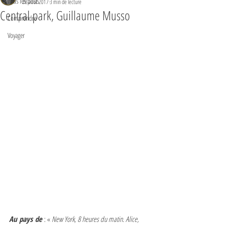
Tous les posts
28 août 2017
3 min de lecture
Central park, Guillaume Musso
Comprendre
Voyager
​Au pays de 
: « 
New York, 8 heures du matin. Alice, 