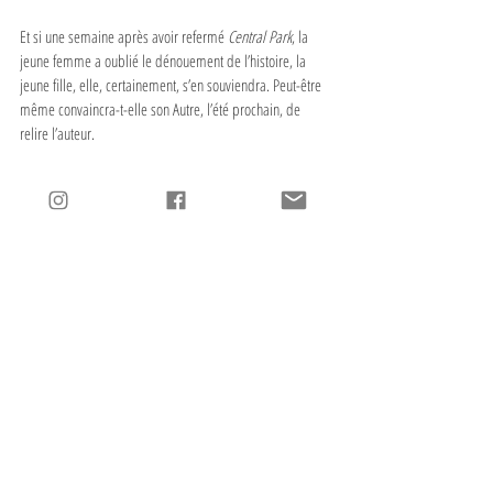
Et si une semaine après avoir refermé 
Central Park
, la 
jeune femme a oublié le dénouement de l’histoire, la 
jeune fille, elle, certainement, s’en souviendra. Peut-être 
même convaincra-t-elle son Autre, l’été prochain, de 
relire l’auteur. 
Certains disent que 
Central Park
 est le meilleur des 
Musso, rendez-vous l’année prochaine pour en débattre. 
Le tip
 : On ne perd jamais rien à tenter sa chance, 
surtout quand il s’agit d’un livre !
L’itinéraire
 : Guillaume Musso, 
Central Park
, Éd. Pocket 
(XO Éditions, 2014). 448 pages.
#EdPocket
#GuillaumeMusso
#EtatsUnis
#France
#Intrigue
#Enquête
#2013