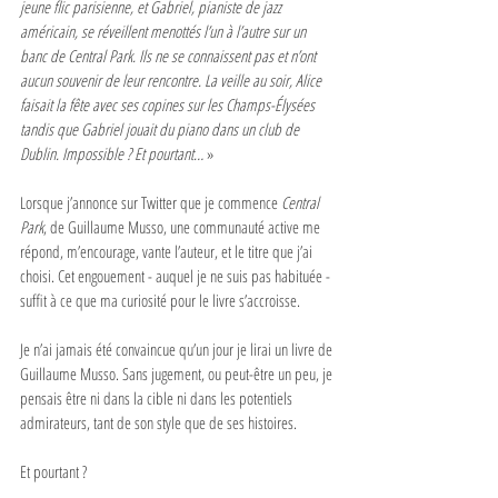
jeune flic parisienne, et Gabriel, pianiste de jazz 
américain, se réveillent menottés l’un à l’autre sur un 
banc de Central Park. Ils ne se connaissent pas et n’ont 
aucun souvenir de leur rencontre. La veille au soir, Alice 
faisait la fête avec ses copines sur les Champs-Élysées 
tandis que Gabriel jouait du piano dans un club de 
Dublin. Impossible ? Et pourtant… 
»
Lorsque j’annonce sur Twitter que je commence 
Central 
Park
, de Guillaume Musso, une communauté active me 
répond, m’encourage, vante l’auteur, et le titre que j’ai 
choisi. Cet engouement - auquel je ne suis pas habituée - 
suffit à ce que ma curiosité pour le livre s’accroisse.
Je n’ai jamais été convaincue qu’un jour je lirai un livre de 
Guillaume Musso. Sans jugement, ou peut-être un peu, je 
pensais être ni dans la cible ni dans les potentiels 
admirateurs, tant de son style que de ses histoires. 
Et pourtant ?