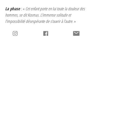
La phase 
: « 
Cet enfant porte en lui toute la douleur des 
hommes, se dit Kosmas. L’immense solitude et 
l’impossibilité désespérante de s’ouvrir à l’autre. 
»
Le tip
 : Maraki, Vassili, Stephanos, Nikitas, Savalas, 
Andreas, Yannis, Eliot… Faites attention, vous pourriez 
bien perdre au jeu du Qui est qui !
L’itinéraire
 : Metin Arditi, 
L’enfant qui mesurait le 
monde
, Éditions Points (Éditions Grasset et Fasquelle, 
2016). 264 pages.
#Lenfant
#LHistoire
#Grèce
#MetinArditi
#Deuil
#Amitié
#Amour
#Architecture
#EdGrasset
Voyager