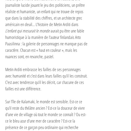
journaliste lucide jouant le jeu des politiciens, un prêtre 
réaliste et humaniste, un enfant qui ne trouve de repos 
que dans la stabilité des chiffres, et un architecte grec 
américain en deuil… L’histoire de Metin Arditi dans 
L’enfant qui mesurait le monde
 aurait pu être une fable 
humoristique à la manière de l’auteur finlandais Arto 
Paasilinna : la galerie de personnages ne manque pas de 
caractère. Chacun est « haut en couleur », mais les 
nuances sont, en revanche, pastel. 
Metin Arditi embrasse les failles de ses personnages 
avec humanité et c’est dans leurs failles qu’il les construit. 
C’est avec tendresse qu’il les décrit, car chacune de ces 
failles est une différence. 
Sur l’île de Kalamaki, le monde est sensible. Est-ce ce 
qu’il reste du théâtre ancien ? Est-ce la douceur de vivre 
d’une vie de village où tout le monde se connaît ? Ou est-
ce le bleu azur d’une mer de caractère ? Est-ce la 
présence de ce garçon peu ordinaire qui recherche 