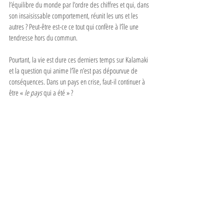
l’équilibre du monde par l’ordre des chiffres et qui, dans 
son insaisissable comportement, réunit les uns et les 
autres ? Peut-être est-ce ce tout qui confère à l’île une 
tendresse hors du commun.
Pourtant, la vie est dure ces derniers temps sur Kalamaki 
et la question qui anime l’île n’est pas dépourvue de 
conséquences. Dans un pays en crise, faut-il continuer à 
être « 
le pays
 qui a été » ?