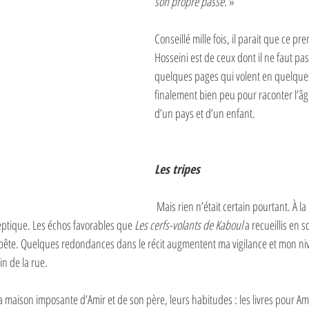
son propre passé. 
»
Conseillé mille fois, il parait que ce pr
Hosseini est de ceux dont il ne faut pas
quelques pages qui volent en quelques
finalement bien peu pour raconter l’âge
d’un pays et d’un enfant.
Les tripes
 Mais rien n’était certain pourtant. À la lecture des 
eptique. Les échos favorables que 
Les cerfs-volants de Kaboul
 a recueillis en 
e bête. Quelques redondances dans le récit augmentent ma vigilance et mon ni
n de la rue. 
la maison imposante d’Amir et de son père, leurs habitudes : les livres pour Ami