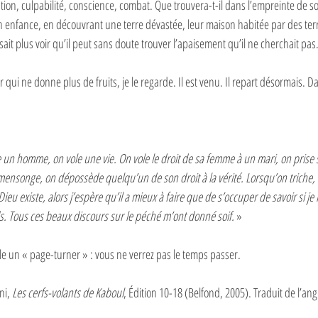
ion, culpabilité, conscience, combat. Que trouvera-t-il dans l’empreinte de so
n enfance, en découvrant une terre dévastée, leur maison habitée par des terro
sait plus voir qu’il peut sans doute trouver l’apaisement qu’il ne cherchait pas.
 qui ne donne plus de fruits, je le regarde. Il est venu. Il repart désormais.
 un homme, on vole une vie. On vole le droit de sa femme à un mari, on prise 
ensonge, on dépossède quelqu’un de son droit à la vérité. Lorsqu’on triche, o
Dieu existe, alors j’espère qu’il a mieux à faire que de s’occuper de savoir si j
. Tous ces beaux discours sur le péché m’ont donné soif. 
»
lle un « page-turner » : vous ne verrez pas le temps passer.
ni, 
Les cerfs-volants de Kaboul
, Édition 10-18 (Belfond, 2005). Traduit de l’angl