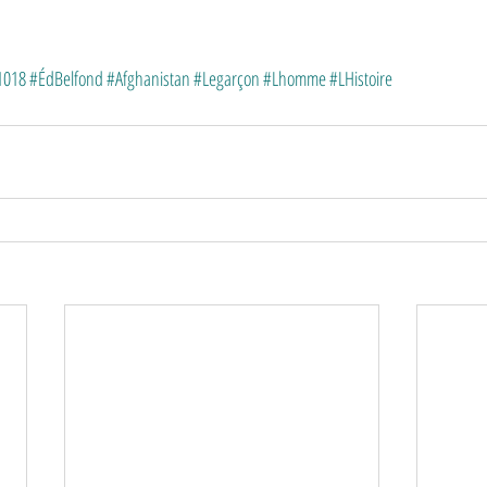
1018
#ÉdBelfond
#Afghanistan
#Legarçon
#Lhomme
#LHistoire