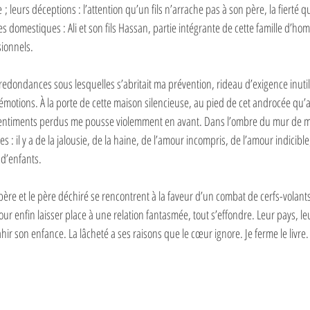
leurs déceptions : l’attention qu’un fils n’arrache pas à son père, la fierté 
les domestiques : Ali et son fils Hassan, partie intégrante de cette famille d’hom
sionnels. 
s redondances sous lesquelles s’abritait ma prévention, rideau d’exigence inutil
émotions. À la porte de cette maison silencieuse, au pied de cet androcée qu
sentiments perdus me pousse violemment en avant. Dans l’ombre du mur de maï
 : il y a de la jalousie, de la haine, de l’amour incompris, de l’amour indicible
 d’enfants.
père et le père déchiré se rencontrent à la faveur d’un combat de cerfs-volants
r enfin laisser place à une relation fantasmée, tout s’effondre. Leur pays, leur 
hir son enfance. La lâcheté a ses raisons que le cœur ignore. Je ferme le livre.