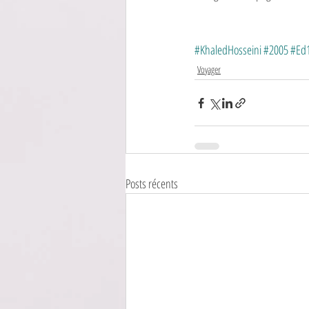
#KhaledHosseini
#2005
#Ed
Voyager
Posts récents