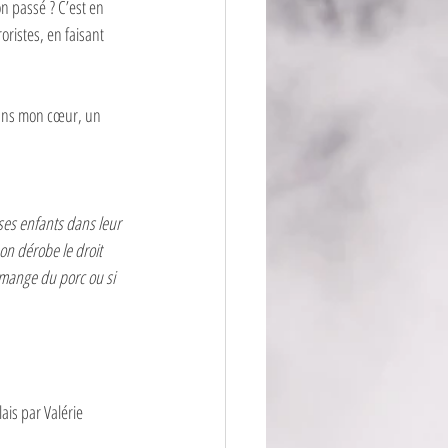
n passé ? C’est en 
ristes, en faisant 
 
 Dans mon cœur, un 
ses enfants dans leur 
n dérobe le droit 
e mange du porc ou si 
ais par Valérie 