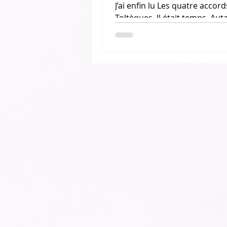
J’ai enfin lu Les quatre accord
Toltèques. Il était temps. Aut
que ce livre a été traduit en 
française dès 1999 que...