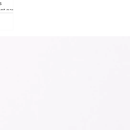
s
ant parce
langue