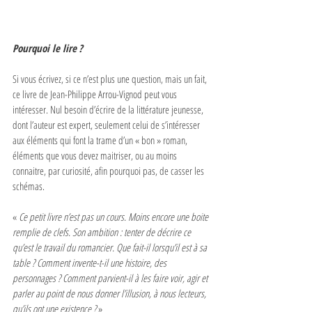
Pourquoi le lire ? 
Si vous écrivez, si ce n’est plus une question, mais un fait, 
ce livre de Jean-Philippe Arrou-Vignod peut vous 
intéresser. Nul besoin d’écrire de la littérature jeunesse, 
dont l’auteur est expert, seulement celui de s’intéresser 
aux éléments qui font la trame d’un « bon » roman, 
éléments que vous devez maitriser, ou au moins 
connaitre, par curiosité, afin pourquoi pas, de casser les 
schémas. 
« 
Ce petit livre n’est pas un cours. Moins encore une boite 
remplie de clefs. Son ambition : tenter de décrire ce 
qu’est le travail du romancier. Que fait-il lorsqu’il est à sa 
table ? Comment invente-t-il une histoire, des 
personnages ? Comment parvient-il à les faire voir, agir et 
parler au point de nous donner l’illusion, à nous lecteurs, 
qu’ils ont une existence ? 
»