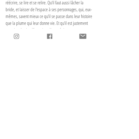
réécrire, se lire et se relire. Qu’il faut aussi lâcher la 
bride, et laisser de l’espace à ses personnages, qui, eux-
mêmes, savent mieux ce qu’il se passe dans leur histoire 
que la plume qui leur donne vie. Et qu’il est justement 
question de vie, d’humains, d’asymétrie…
La phrase
 : « 
Car apprendre à écrire, c’est aussi 
apprendre à se lire. 
»
L’itinéraire 
: Jean-Philippe Arrou-Vignod, Vous écrivez ? 
Le roman de l’écriture, Gallimard, 2017. 210 pages
#Ecriture
#JeanPhilippeArrouVignod
#France
#EdGallimard
Comprendre