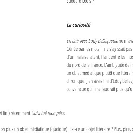
Edouard Louis ?
La curiosité
En finir avec Eddy Bellegueule
 ne m’av
Gênée par les mots, il ne s’agissait pa
d’un malaise latent, filant entre les int
du nord de la France. L’ambiguïté de m
un objet médiatique plutôt que littérai
chronique. J’en avais fini d’Eddy Belleg
convaincue qu’il me faudrait plus qu’un
et fini) récemment 
Qui a tué mon père
. 
n plus un objet médiatique (quoique). Est-ce un objet littéraire ? Plus, pire, c