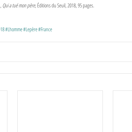
, 
Qui a tué mon père
, Éditions du Seuil, 2018, 95 pages. 
018
#Lhomme
#Lepère
#France