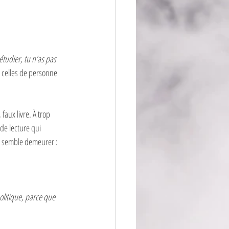
étudier, tu n’as pas 
t celles de personne 
 faux livre. À trop 
 de lecture qui 
is semble demeurer : 
politique, parce que 