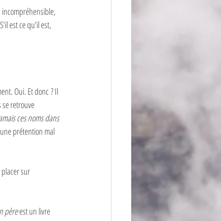
is incompréhensible, 
il est ce qu’il est, 
ent. Oui. Et donc ? Il 
 se retrouve 
jamais ces noms dans 
une prétention mal 
 placer sur 
n père
 est un livre 