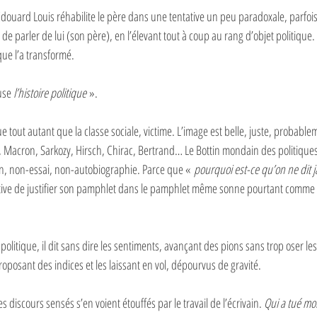
 Édouard Louis réhabilite le père dans une tentative un peu paradoxale, parfo
de parler de lui (son père), en l’élevant tout à coup au rang d’objet politique. S’
que l’a transformé. 
use
 l’histoire politique 
». 
ue tout autant que la classe sociale, victime. L’image est belle, juste, probablem
Macron, Sarkozy, Hirsch, Chirac, Bertrand… Le Bottin mondain des politiques
, non-essai, non-autobiographie. Parce que « 
pourquoi est-ce qu’on ne dit 
ative de justifier son pamphlet dans le pamphlet même sonne pourtant comme 
 politique, il dit sans dire les sentiments, avançant des pions sans trop oser les
proposant des indices et les laissant en vol, dépourvus de gravité.
 discours sensés s’en voient étouffés par le travail de l’écrivain. 
Qui a tué mo