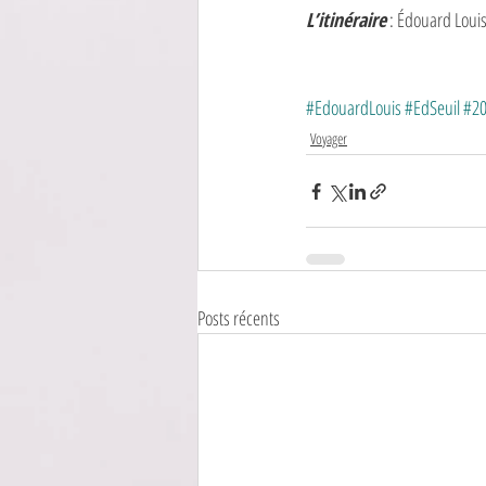
L’itinéraire
 : Édouard Louis
#EdouardLouis
#EdSeuil
#2
Voyager
Posts récents