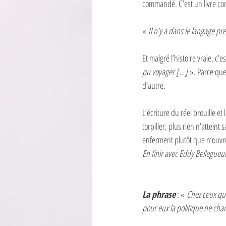
commandé. C’est un livre con
« 
Il n’y a dans le langage p
Et malgré l’histoire vraie, c’es
pu voyager […] 
». Parce que
d’autre. 
L’écriture du réel brouille et 
torpiller, plus rien n’atteint
enferment plutôt que n’ouvren
En finir avec Eddy Bellegueu
La phrase
 : « 
Chez ceux qui 
pour eux la politique ne cha