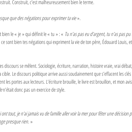
struit. Construit, c’est malheureusement bien le terme. 
resque que des négations pour exprimer ta vie
 ».
t bien le « je » qui définit le « tu » : « 
Tu n’as pas eu d’argent, tu n’as pas pu 
 ce sont bien tes négations qui expriment la vie de ton père, Édouard Louis, e
les discours se mêlent. Sociologie, écriture, narration, histoire vraie, vrai débat,
 sa cible. Le discours politique arrive aussi soudainement que s’effacent les clés
t les portes aux lecteurs. L’écriture brouille, le livre est brouillon, et mon av
le
 n’était donc pas un exercice de style. 
ont tout, je n’ai jamais vu de famille aller voir la mer pour fêter une décision 
nge presque rien.
 »