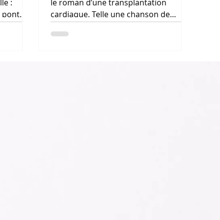
le :
le roman d’une transplantation
n pont
cardiaque. Telle une chanson de
 une C
gestes, il tisse les présences et les