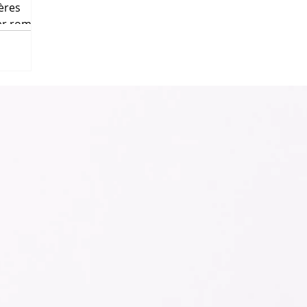
ères
ier roman
Éditions
blica