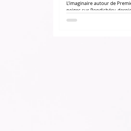
L’imaginaire autour de Premi
neiges sur Pondichéry, dern
d’Hubert Haddad publié aux 
Zulma m’attirait depuis sa pu