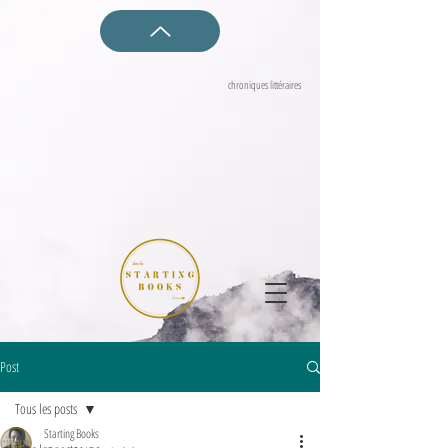
Starting Books
chroniques littéraires
Post
Tous les posts
Starting Books