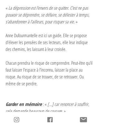
«
 La dépression est l’envers de se quitter. C’est ne pas 
pouvoir se déprendre, se défaire, se délester à temps, 
s’abandonner à l’ailleurs, pour risquer sa vie. 
»
Anne Dufourmantelle est ici un guide. Elle se propose 
d’élever les pensées de ses lecteurs, elle leur indique 
des chemins, les laissant à leur croisée. 
Chacun prendra le risque de comprendre. Peut-être qu’il 
faut laisser l’espace à l’inconnu, laisser la place au 
risque. Au risque de se trouver, de se retrouver. Ou 
même de se perdre. 
Garder en mémoire
 : « 
[…] car renoncer à souffrir, 
cela demande beaucoup de courage.
 »
L’itinéraire
 : Anne Dufourmantelle, 
Éloge du risque
, 
Éditions Payot et Rivages (2011), éditions de poche, 2014. 
288 pages 