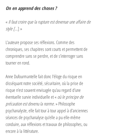
On en apprend des choses ?
« 
Il faut croire que la rupture est devenue une affaire de 
style […
] »
L’auteure propose ses réflexions. Comme des 
chroniques, ses chapitres sont courts et permettent de 
comprendre sans se perdre, et de s’interroger sans 
tourner en rond.
Anne Dufourmantelle fait donc l’éloge du risque en 
disséquant notre société, sécuritaire, où la prise de 
risque n’est souvent envisagée qu’au regard d’une 
éventuelle survie individuelle et « 
où le principe de 
précaution est devenu la norme. 
» Philosophe 
psychanalyste, elle fait tour à tour appel à d’anciennes 
séances de psychanalyse qu’elle a pu elle-même 
conduire, aux réflexions et travaux de philosophes, ou 
encore à la littérature.