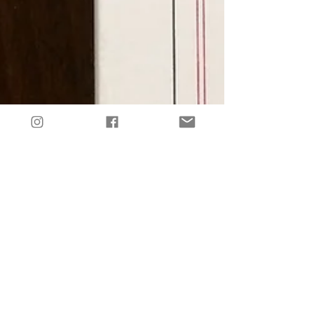
11 déc. 2017
2 min de lecture
Tropique de la violence, Natacha